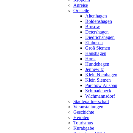
Anreise
Ortsteile
Altenhagen
Boldenshagen
Brusow
Detershagen
Diedrichshagen
Einhusen
Groß Siemen
Hanshagen
Horst
Hundehagen
Jennewitz
Klein Nienhagen
Klein Siemen
Parchow Ausbau
Schmadebeck
Wichmannsdorf
Städtepartnerschaft
Veranstaltungen
Geschichte
Heiraten
Tourismus
Kurabgabe