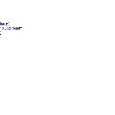
blume“
r Kunterbunt“
“