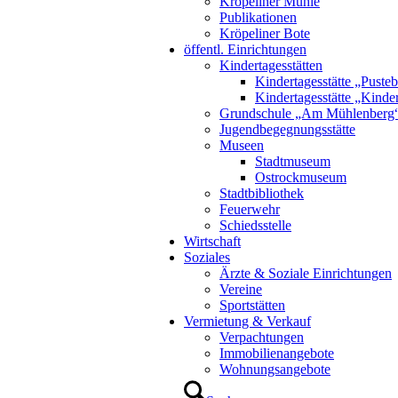
Kröpeliner Mühle
Publikationen
Kröpeliner Bote
öffentl. Einrichtungen
Kindertagesstätten
Kindertagesstätte „Puste
Kindertagesstätte „Kinde
Grundschule „Am Mühlenberg
Jugendbegegnungsstätte
Museen
Stadtmuseum
Ostrockmuseum
Stadtbibliothek
Feuerwehr
Schiedsstelle
Wirtschaft
Soziales
Ärzte & Soziale Einrichtungen
Vereine
Sportstätten
Vermietung & Verkauf
Verpachtungen
Immobilienangebote
Wohnungsangebote