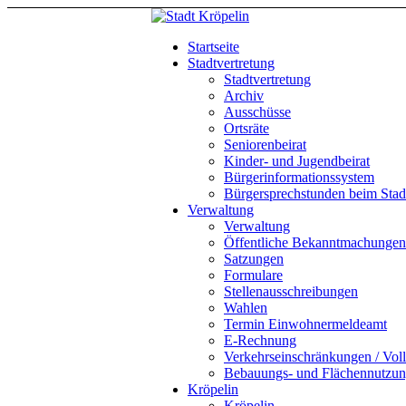
Startseite
Stadtvertretung
Stadtvertretung
Archiv
Ausschüsse
Ortsräte
Seniorenbeirat
Kinder- und Jugendbeirat
Bürgerinformationssystem
Bürgersprechstunden beim Stadt
Verwaltung
Verwaltung
Öffentliche Bekanntmachungen
Satzungen
Formulare
Stellenausschreibungen
Wahlen
Termin Einwohnermeldeamt
E-Rechnung
Verkehrseinschränkungen / Vol
Bebauungs- und Flächennutzun
Kröpelin
Kröpelin