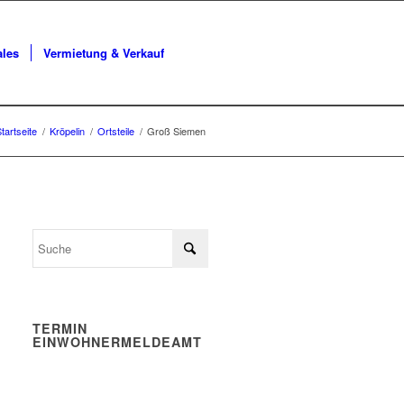
ales
Vermietung & Verkauf
tartseite
/
Kröpelin
/
Ortsteile
/
Groß Siemen
TERMIN
EINWOHNERMELDEAMT