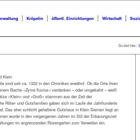
erwaltung
Kröpelin
öffentl. Einrichtungen
Wirtschaft
Sozi
Du bist hier:
S
d Klein
e sind seit ca. 1322 in den Chroniken erwähnt. Ob die Orte ihren
nem Bache »Zyme fluvius« verdanken – oder umgekehrt – weiß
ätze »Klein« und »Groß« stammen aus der Zeit der
e Ritter- und Gutsfamilien gaben sich im Laufe der Jahrhunderte
d. Das eher schlicht gehaltene Gutshaus in Klein Siemen liegt an
men wurde in den vergangenen Jahren im Stil der Erbauungszeit
taltungen im angrenzenden Rosengarten zum Verweilen ein.