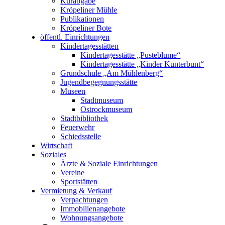
Kurabgabe
Kröpeliner Mühle
Publikationen
Kröpeliner Bote
öffentl. Einrichtungen
Kindertagesstätten
Kindertagesstätte „Pusteblume“
Kindertagesstätte „Kinder Kunterbunt“
Grundschule „Am Mühlenberg“
Jugendbegegnungsstätte
Museen
Stadtmuseum
Ostrockmuseum
Stadtbibliothek
Feuerwehr
Schiedsstelle
Wirtschaft
Soziales
Ärzte & Soziale Einrichtungen
Vereine
Sportstätten
Vermietung & Verkauf
Verpachtungen
Immobilienangebote
Wohnungsangebote