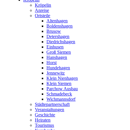
Kröpelin
Anreise
Ortsteile
Altenhagen
Boldenshagen
Brusow
Detershagen
Diedrichshagen
Einhusen
Groß Siemen
Hanshagen
Horst
Hundehagen
Jennewitz
Klein Nienhagen
Klein Siemen
Parchow Ausbau
Schmadebeck
Wichmannsdorf
Städtepartnerschaft
Veranstaltungen
Geschichte
Heiraten
Tourismus