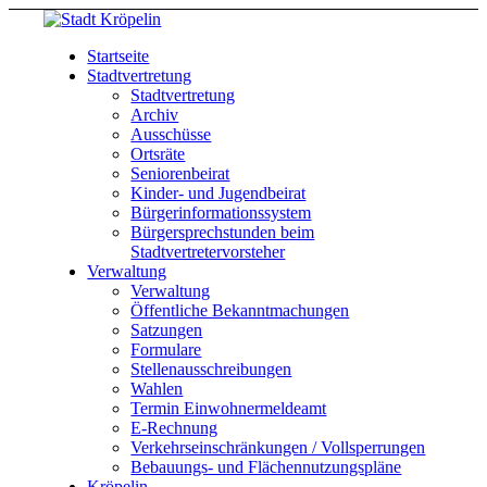
Startseite
Stadtvertretung
Stadtvertretung
Archiv
Ausschüsse
Ortsräte
Seniorenbeirat
Kinder- und Jugendbeirat
Bürgerinformationssystem
Bürgersprechstunden beim
Stadtvertretervorsteher
Verwaltung
Verwaltung
Öffentliche Bekanntmachungen
Satzungen
Formulare
Stellenausschreibungen
Wahlen
Termin Einwohnermeldeamt
E-Rechnung
Verkehrseinschränkungen / Vollsperrungen
Bebauungs- und Flächennutzungspläne
Kröpelin