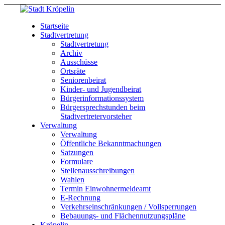
Startseite
Stadtvertretung
Stadtvertretung
Archiv
Ausschüsse
Ortsräte
Seniorenbeirat
Kinder- und Jugendbeirat
Bürgerinformationssystem
Bürgersprechstunden beim
Stadtvertretervorsteher
Verwaltung
Verwaltung
Öffentliche Bekanntmachungen
Satzungen
Formulare
Stellenausschreibungen
Wahlen
Termin Einwohnermeldeamt
E-Rechnung
Verkehrseinschränkungen / Vollsperrungen
Bebauungs- und Flächennutzungspläne
Kröpelin