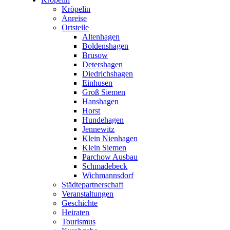
Kröpelin
Anreise
Ortsteile
Altenhagen
Boldenshagen
Brusow
Detershagen
Diedrichshagen
Einhusen
Groß Siemen
Hanshagen
Horst
Hundehagen
Jennewitz
Klein Nienhagen
Klein Siemen
Parchow Ausbau
Schmadebeck
Wichmannsdorf
Städtepartnerschaft
Veranstaltungen
Geschichte
Heiraten
Tourismus