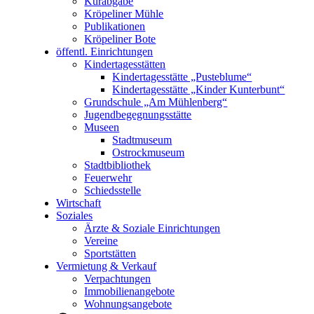
Kurabgabe
Kröpeliner Mühle
Publikationen
Kröpeliner Bote
öffentl. Einrichtungen
Kindertagesstätten
Kindertagesstätte „Pusteblume“
Kindertagesstätte „Kinder Kunterbunt“
Grundschule „Am Mühlenberg“
Jugendbegegnungsstätte
Museen
Stadtmuseum
Ostrockmuseum
Stadtbibliothek
Feuerwehr
Schiedsstelle
Wirtschaft
Soziales
Ärzte & Soziale Einrichtungen
Vereine
Sportstätten
Vermietung & Verkauf
Verpachtungen
Immobilienangebote
Wohnungsangebote