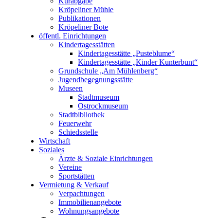
Kurabgabe
Kröpeliner Mühle
Publikationen
Kröpeliner Bote
öffentl. Einrichtungen
Kindertagesstätten
Kindertagesstätte „Pusteblume“
Kindertagesstätte „Kinder Kunterbunt“
Grundschule „Am Mühlenberg“
Jugendbegegnungsstätte
Museen
Stadtmuseum
Ostrockmuseum
Stadtbibliothek
Feuerwehr
Schiedsstelle
Wirtschaft
Soziales
Ärzte & Soziale Einrichtungen
Vereine
Sportstätten
Vermietung & Verkauf
Verpachtungen
Immobilienangebote
Wohnungsangebote