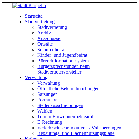
Startseite
Stadtvertretung
Stadtvertretung
Archiv
Ausschüsse
Ortsräte
Seniorenbeirat
Kinder- und Jugendbeirat
Bürgerinformationssystem
Bürgersprechstunden beim
Stadtvertretervorsteher
Verwaltung
Verwaltung
Öffentliche Bekanntmachungen
Satzungen
Formulare
Stellenausschreibungen
Wahlen
Termin Einwohnermeldeamt
E-Rechnung
Verkehrseinschränkungen / Vollsperrungen
Bebauungs- und Flächennutzungspläne
Kröpelin