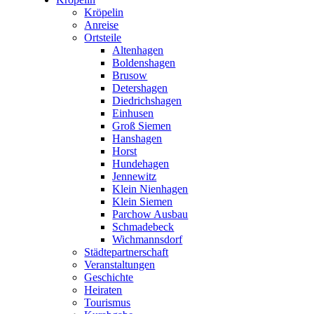
Kröpelin
Anreise
Ortsteile
Altenhagen
Boldenshagen
Brusow
Detershagen
Diedrichshagen
Einhusen
Groß Siemen
Hanshagen
Horst
Hundehagen
Jennewitz
Klein Nienhagen
Klein Siemen
Parchow Ausbau
Schmadebeck
Wichmannsdorf
Städtepartnerschaft
Veranstaltungen
Geschichte
Heiraten
Tourismus