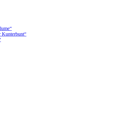
blume“
r Kunterbunt“
“