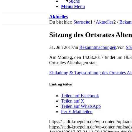
Suche
Menü
Menü
Aktuelles
Du bist hier:
Startseite
1
/
Aktuelles
2
/
Bekan
Sitzung des Ortsrates Alte
31. Juli 2017
/
in
Bekanntmachungen
/
von
Sta
Am Montag, den 14.08.2017 findet um 18.3
Ortsrates Altenhagen statt.
Einladung & Tagesordnung des Ortsrates A
Eintrag teilen
Teilen auf Facebook
Teilen auf X
Teilen auf WhatsApp
Per E-Mail teilen
https://stadt-kroepelin.de/wp-content/uplo
https://stadt-kroepelin.de/wp-content/uplo