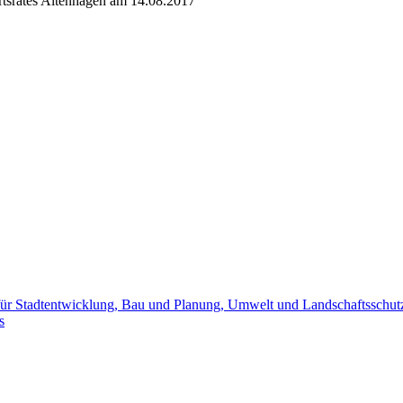
rtsrates Altenhagen am 14.08.2017
für Stadtentwicklung, Bau und Planung, Umwelt und Landschaftsschut
s