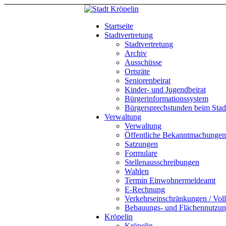
Startseite
Stadtvertretung
Stadtvertretung
Archiv
Ausschüsse
Ortsräte
Seniorenbeirat
Kinder- und Jugendbeirat
Bürgerinformationssystem
Bürgersprechstunden beim Stadt
Verwaltung
Verwaltung
Öffentliche Bekanntmachungen
Satzungen
Formulare
Stellenausschreibungen
Wahlen
Termin Einwohnermeldeamt
E-Rechnung
Verkehrseinschränkungen / Vol
Bebauungs- und Flächennutzun
Kröpelin
Kröpelin