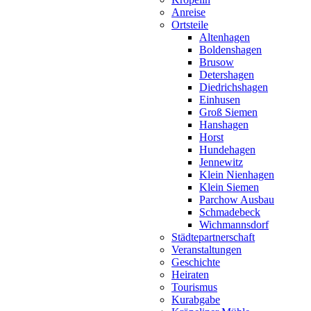
Anreise
Ortsteile
Altenhagen
Boldenshagen
Brusow
Detershagen
Diedrichshagen
Einhusen
Groß Siemen
Hanshagen
Horst
Hundehagen
Jennewitz
Klein Nienhagen
Klein Siemen
Parchow Ausbau
Schmadebeck
Wichmannsdorf
Städtepartnerschaft
Veranstaltungen
Geschichte
Heiraten
Tourismus
Kurabgabe