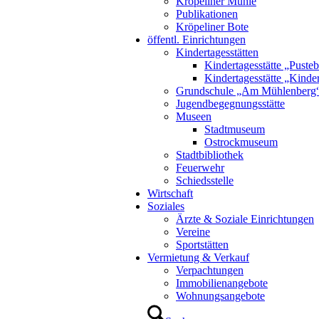
Kröpeliner Mühle
Publikationen
Kröpeliner Bote
öffentl. Einrichtungen
Kindertagesstätten
Kindertagesstätte „Puste
Kindertagesstätte „Kinde
Grundschule „Am Mühlenberg
Jugendbegegnungsstätte
Museen
Stadtmuseum
Ostrockmuseum
Stadtbibliothek
Feuerwehr
Schiedsstelle
Wirtschaft
Soziales
Ärzte & Soziale Einrichtungen
Vereine
Sportstätten
Vermietung & Verkauf
Verpachtungen
Immobilienangebote
Wohnungsangebote