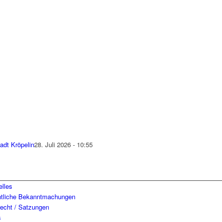
adt Kröpelin
28. Juli 2026 - 10:55
elles
ntliche Bekanntmachungen
recht / Satzungen
s