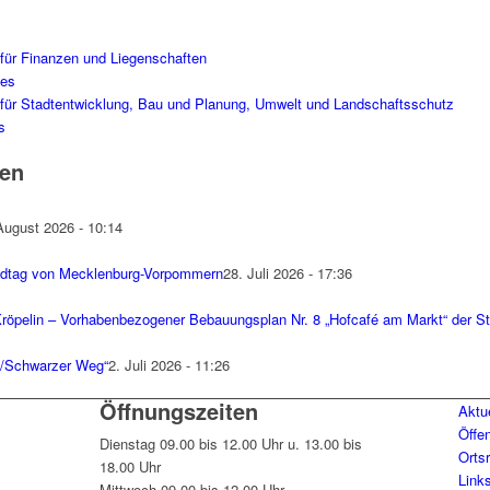
für Finanzen und Liegenschaften
tes
für Stadtentwicklung, Bau und Planung, Umwelt und Landschaftsschutz
s
en
August 2026 - 10:14
dtag von Mecklenburg-Vorpommern
28. Juli 2026 - 17:36
öpelin – Vorhabenbezogener Bebauungsplan Nr. 8 „Hofcafé am Markt“ der St
k/Schwarzer Weg“
2. Juli 2026 - 11:26
Öffnungszeiten
Aktu
Öffe
Dienstag 09.00 bis 12.00 Uhr u. 13.00 bis
Orts
18.00 Uhr
Link
Mittwoch 09.00 bis 12.00 Uhr