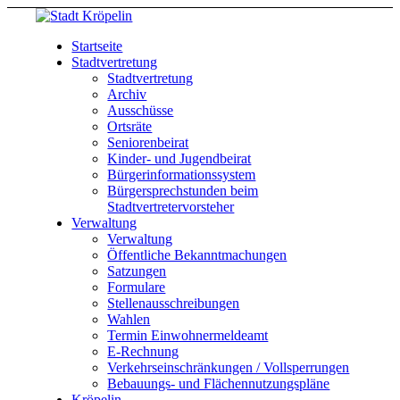
Startseite
Stadtvertretung
Stadtvertretung
Archiv
Ausschüsse
Ortsräte
Seniorenbeirat
Kinder- und Jugendbeirat
Bürgerinformationssystem
Bürgersprechstunden beim
Stadtvertretervorsteher
Verwaltung
Verwaltung
Öffentliche Bekanntmachungen
Satzungen
Formulare
Stellenausschreibungen
Wahlen
Termin Einwohnermeldeamt
E-Rechnung
Verkehrseinschränkungen / Vollsperrungen
Bebauungs- und Flächennutzungspläne
Kröpelin