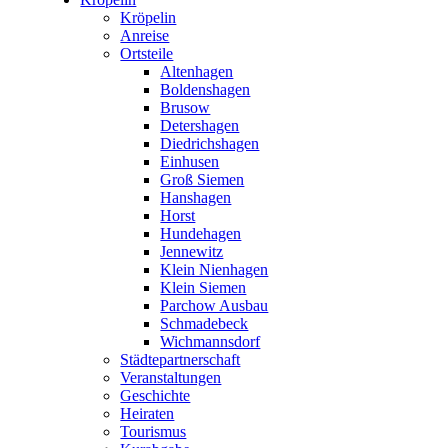
Kröpelin
Anreise
Ortsteile
Altenhagen
Boldenshagen
Brusow
Detershagen
Diedrichshagen
Einhusen
Groß Siemen
Hanshagen
Horst
Hundehagen
Jennewitz
Klein Nienhagen
Klein Siemen
Parchow Ausbau
Schmadebeck
Wichmannsdorf
Städtepartnerschaft
Veranstaltungen
Geschichte
Heiraten
Tourismus