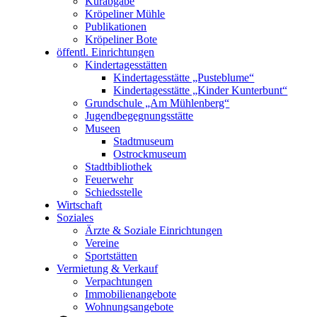
Kurabgabe
Kröpeliner Mühle
Publikationen
Kröpeliner Bote
öffentl. Einrichtungen
Kindertagesstätten
Kindertagesstätte „Pusteblume“
Kindertagesstätte „Kinder Kunterbunt“
Grundschule „Am Mühlenberg“
Jugendbegegnungsstätte
Museen
Stadtmuseum
Ostrockmuseum
Stadtbibliothek
Feuerwehr
Schiedsstelle
Wirtschaft
Soziales
Ärzte & Soziale Einrichtungen
Vereine
Sportstätten
Vermietung & Verkauf
Verpachtungen
Immobilienangebote
Wohnungsangebote