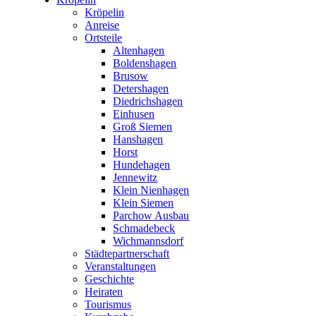
Kröpelin
Anreise
Ortsteile
Altenhagen
Boldenshagen
Brusow
Detershagen
Diedrichshagen
Einhusen
Groß Siemen
Hanshagen
Horst
Hundehagen
Jennewitz
Klein Nienhagen
Klein Siemen
Parchow Ausbau
Schmadebeck
Wichmannsdorf
Städtepartnerschaft
Veranstaltungen
Geschichte
Heiraten
Tourismus