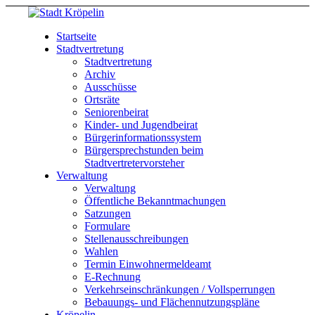
Startseite
Stadtvertretung
Stadtvertretung
Archiv
Ausschüsse
Ortsräte
Seniorenbeirat
Kinder- und Jugendbeirat
Bürgerinformationssystem
Bürgersprechstunden beim
Stadtvertretervorsteher
Verwaltung
Verwaltung
Öffentliche Bekanntmachungen
Satzungen
Formulare
Stellenausschreibungen
Wahlen
Termin Einwohnermeldeamt
E-Rechnung
Verkehrseinschränkungen / Vollsperrungen
Bebauungs- und Flächennutzungspläne
Kröpelin