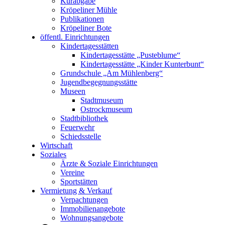
Kurabgabe
Kröpeliner Mühle
Publikationen
Kröpeliner Bote
öffentl. Einrichtungen
Kindertagesstätten
Kindertagesstätte „Pusteblume“
Kindertagesstätte „Kinder Kunterbunt“
Grundschule „Am Mühlenberg“
Jugendbegegnungsstätte
Museen
Stadtmuseum
Ostrockmuseum
Stadtbibliothek
Feuerwehr
Schiedsstelle
Wirtschaft
Soziales
Ärzte & Soziale Einrichtungen
Vereine
Sportstätten
Vermietung & Verkauf
Verpachtungen
Immobilienangebote
Wohnungsangebote