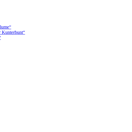
blume“
r Kunterbunt“
“