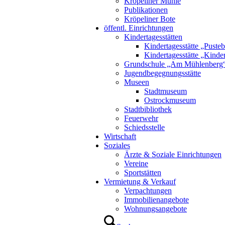
Kröpeliner Mühle
Publikationen
Kröpeliner Bote
öffentl. Einrichtungen
Kindertagesstätten
Kindertagesstätte „Puste
Kindertagesstätte „Kinde
Grundschule „Am Mühlenberg
Jugendbegegnungsstätte
Museen
Stadtmuseum
Ostrockmuseum
Stadtbibliothek
Feuerwehr
Schiedsstelle
Wirtschaft
Soziales
Ärzte & Soziale Einrichtungen
Vereine
Sportstätten
Vermietung & Verkauf
Verpachtungen
Immobilienangebote
Wohnungsangebote