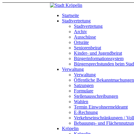
Startseite
Stadtvertretung
Stadtvertretung
Archiv
Ausschüsse
Ortsräte
Seniorenbeirat
Kinder- und Jugendbeirat
Bürgerinformationssystem
Bürgersprechstunden beim Stadt
Verwaltung
Verwaltung
Öffentliche Bekanntmachungen
Satzungen
Formulare
Stellenausschreibungen
Wahlen
Termin Einwohnermeldeamt
E-Rechnung
Verkehrseinschränkungen / Vol
Bebauungs- und Flächennutzun
Kröpelin
Kröpelin