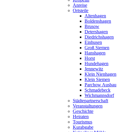
Anreise
Ortsteile
Altenhagen
Boldenshagen
Brusow
Detershagen
Diedrichshagen
Einhusen
Groß Siemen
Hanshagen
Horst
Hundehagen
Jennewitz
Klein Nienhagen
Klein Siemen
Parchow Ausbau
Schmadebeck
Wichmannsdorf
Städtepartnerschaft
Veranstaltungen
Geschichte
Heiraten
Tourismus
Kurabgabe