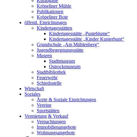
Kurabgabe
Kröpeliner Mühle
Publikationen
Kröpeliner Bote
öffentl. Einrichtungen
Kindertagesstätten
Kindertagesstätte „Pusteblume“
Kindertagesstätte „Kinder Kunterbunt“
Grundschule „Am Mühlenberg“
Jugendbegegnungsstätte
Museen
Stadtmuseum
Ostrockmuseum
Stadtbibliothek
Feuerwehr
Schiedsstelle
Wirtschaft
Soziales
Ärzte & Soziale Einrichtungen
Vereine
Sportstätten
Vermietung & Verkauf
Verpachtungen
Immobilienangebote
Wohnungsangebote