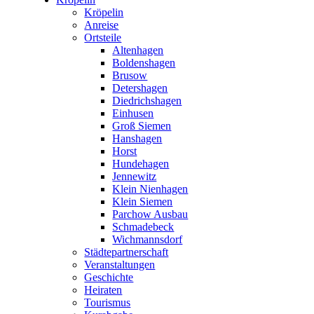
Kröpelin
Anreise
Ortsteile
Altenhagen
Boldenshagen
Brusow
Detershagen
Diedrichshagen
Einhusen
Groß Siemen
Hanshagen
Horst
Hundehagen
Jennewitz
Klein Nienhagen
Klein Siemen
Parchow Ausbau
Schmadebeck
Wichmannsdorf
Städtepartnerschaft
Veranstaltungen
Geschichte
Heiraten
Tourismus