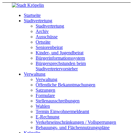
Startseite
Stadtvertretung
Stadtvertretung
Archiv
Ausschüsse
Ortsräte
Seniorenbeirat
Kinder- und Jugendbeirat
Bürgerinformationssystem
Bürgersprechstunden beim
Stadtvertretervorsteher
Verwaltung
Verwaltung
Öffentliche Bekanntmachungen
Satzungen
Formulare
Stellenausschreibungen
Wahlen
Termin Einwohnermeldeamt
E-Rechnung
Verkehrseinschränkungen / Vollsperrungen
Bebauungs- und Flächennutzungspläne
Kröpelin