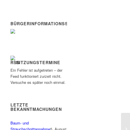
BÜRGERINFORMATIONSSYSTEM
SITZUNGSTERMINE
Ein Fehler ist aufgetreten – der
Feed funktioniert zurzeit nicht.
Versuche es später noch einmal.
LETZTE
BEKANNTMACHUNGEN
Baum- und
Sp
Strauchschnittannahme
5. August