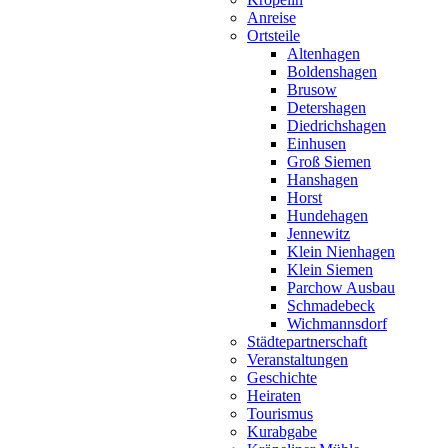
Anreise
Ortsteile
Altenhagen
Boldenshagen
Brusow
Detershagen
Diedrichshagen
Einhusen
Groß Siemen
Hanshagen
Horst
Hundehagen
Jennewitz
Klein Nienhagen
Klein Siemen
Parchow Ausbau
Schmadebeck
Wichmannsdorf
Städtepartnerschaft
Veranstaltungen
Geschichte
Heiraten
Tourismus
Kurabgabe