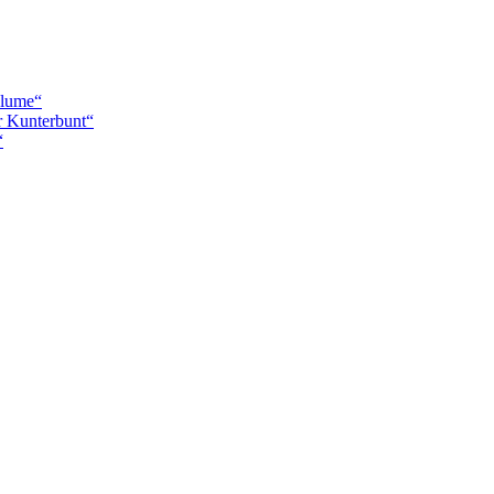
blume“
r Kunterbunt“
“