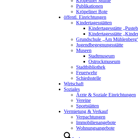
Kröpeliner Mühle
Publikationen
Kröpeliner Bote
öffentl. Einrichtungen
Kindertagesstätten
Kindertagesstätte „Puste
Kindertagesstätte „Kinde
Grundschule „Am Mühlenberg
Jugendbegegnungsstätte
Museen
Stadtmuseum
Ostrockmuseum
Stadtbibliothek
Feuerwehr
Schiedsstelle
Wirtschaft
Soziales
Ärzte & Soziale Einrichtungen
Vereine
Sportstätten
Vermietung & Verkauf
Verpachtungen
Immobilienangebote
Wohnungsangebote