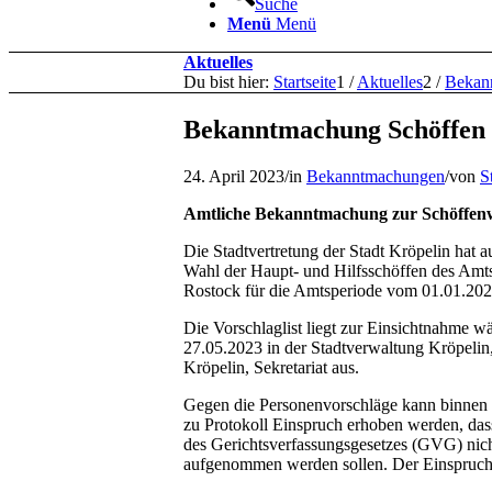
Suche
Menü
Menü
Aktuelles
Du bist hier:
Startseite
1
/
Aktuelles
2
/
Bekan
Bekanntmachung Schöffen 
24. April 2023
/
in
Bekanntmachungen
/
von
S
Amtliche Bekanntmachung zur Schöffen
Die Stadtvertretung der Stadt Kröpelin hat a
Wahl der Haupt- und Hilfsschöffen des Amts
Rostock für die Amtsperiode vom 01.01.2023
Die Vorschlaglist liegt zur Einsichtnahme w
27.05.2023 in der Stadtverwaltung Kröpelin
Kröpelin, Sekretariat aus.
Gegen die Personenvorschläge kann binnen e
zu Protokoll Einspruch erhoben werden, das
des Gerichtsverfassungsgesetzes (GVG) ni
aufgenommen werden sollen. Der Einspruch 