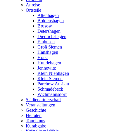
Anreise
Ortsteile
Altenhagen
Boldenshagen
Brusow
Detershagen
Diedrichshagen
Einhusen
Groß Siemen
Hanshagen
Horst
Hundehagen
Jennewitz
Klein Nienhagen
Klein Siemen
Parchow Ausbau
Schmadebeck
Wichmannsdorf
Städtepartnerschaft
Veranstaltungen
Geschichte
Heiraten
Tourismus
Kurabgabe