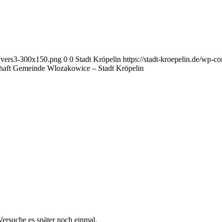
e_vers3-300x150.png
0
0
Stadt Kröpelin
https://stadt-kroepelin.de/wp-
chaft Gemeinde Wlozakowice – Stadt Kröpelin
 Versuche es später noch einmal.