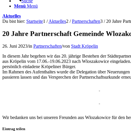
Suche
Menü
Menü
Aktuelles
Du bist hier:
Startseite
1
/
Aktuelles
2
/
Partnerschaften
3
/
20 Jahre Par
20 Jahre Partnerschaft Gemeinde Wlozako
26. Juni 2023
/
in
Partnerschaften
/
von
Stadt Kröpelin
In diesem Jahr begehen wir das 20. jährige Bestehen der Städtepar
aus Kröpelin vom 17.06.-19.06.2023 nach Wloszakowice eingeladen. D
persönlich einladene Kröpeliner Bürger.
Im Rahmen des Aufenthaltes wurde die Delegation über Neuerungen in d
passieren lassen und das Versprechen der Partnerschaftsurkunde erneu
Wir bedanken uns bei unseren Freunden aus Wlozakowice für den herz
Eintrag teilen