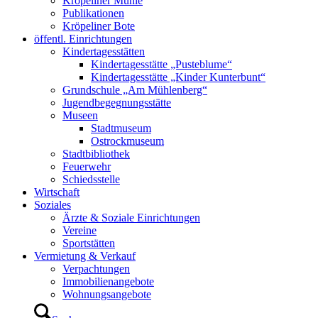
Kröpeliner Mühle
Publikationen
Kröpeliner Bote
öffentl. Einrichtungen
Kindertagesstätten
Kindertagesstätte „Pusteblume“
Kindertagesstätte „Kinder Kunterbunt“
Grundschule „Am Mühlenberg“
Jugendbegegnungsstätte
Museen
Stadtmuseum
Ostrockmuseum
Stadtbibliothek
Feuerwehr
Schiedsstelle
Wirtschaft
Soziales
Ärzte & Soziale Einrichtungen
Vereine
Sportstätten
Vermietung & Verkauf
Verpachtungen
Immobilienangebote
Wohnungsangebote