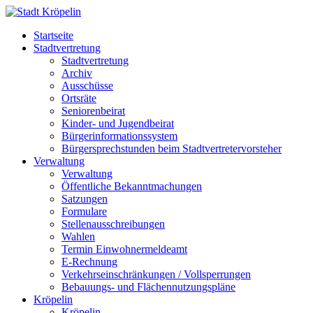
Startseite
Stadtvertretung
Stadtvertretung
Archiv
Ausschüsse
Ortsräte
Seniorenbeirat
Kinder- und Jugendbeirat
Bürgerinformationssystem
Bürgersprechstunden beim Stadtvertretervorsteher
Verwaltung
Verwaltung
Öffentliche Bekanntmachungen
Satzungen
Formulare
Stellenausschreibungen
Wahlen
Termin Einwohnermeldeamt
E-Rechnung
Verkehrseinschränkungen / Vollsperrungen
Bebauungs- und Flächennutzungspläne
Kröpelin
Kröpelin