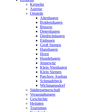
Kröpelin
Anreise
Ortsteile
Altenhagen
Boldenshagen
Brusow
Detershagen
Diedrichshagen
Einhusen
Groß Siemen
Hanshagen
Horst
Hundehagen
Jennewitz
Klein Nienhagen
Klein Siemen
Parchow Ausbau
Schmadebeck
Wichmannsdorf
Städtepartnerschaft
Veranstaltungen
Geschichte
Heiraten
Tourismus