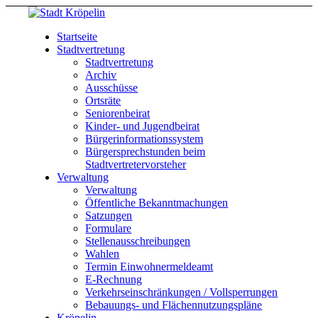
Startseite
Stadtvertretung
Stadtvertretung
Archiv
Ausschüsse
Ortsräte
Seniorenbeirat
Kinder- und Jugendbeirat
Bürgerinformationssystem
Bürgersprechstunden beim
Stadtvertretervorsteher
Verwaltung
Verwaltung
Öffentliche Bekanntmachungen
Satzungen
Formulare
Stellenausschreibungen
Wahlen
Termin Einwohnermeldeamt
E-Rechnung
Verkehrseinschränkungen / Vollsperrungen
Bebauungs- und Flächennutzungspläne
Kröpelin