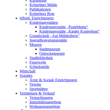
Kurabgabe
Kröpeliner Mühle
Publikationen
Kröpeliner Bote
öffentl. Einrichtungen
Kindertagesstätten
Kindertagesstätte „Pusteblume“
Kindertagesstätte „Kinder Kunterbunt“
Grundschule „Am Mühlenberg“
Jugendbegegnungsstätte
Museen
Stadtmuseum
Ostrockmuseum
Stadtbibliothek
Feuerwehr
Schiedsstelle
Wirtschaft
Soziales
Ärzte & Soziale Einrichtungen
Vereine
Sportstätten
Vermietung & Verkauf
Verpachtungen
Immobilienangebote
Wohnungsangebote