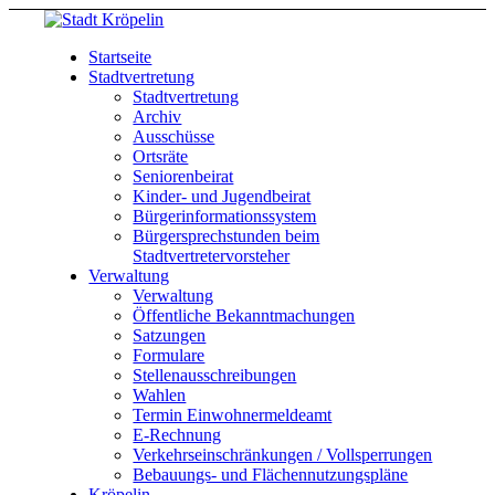
Startseite
Stadtvertretung
Stadtvertretung
Archiv
Ausschüsse
Ortsräte
Seniorenbeirat
Kinder- und Jugendbeirat
Bürgerinformationssystem
Bürgersprechstunden beim
Stadtvertretervorsteher
Verwaltung
Verwaltung
Öffentliche Bekanntmachungen
Satzungen
Formulare
Stellenausschreibungen
Wahlen
Termin Einwohnermeldeamt
E-Rechnung
Verkehrseinschränkungen / Vollsperrungen
Bebauungs- und Flächennutzungspläne
Kröpelin