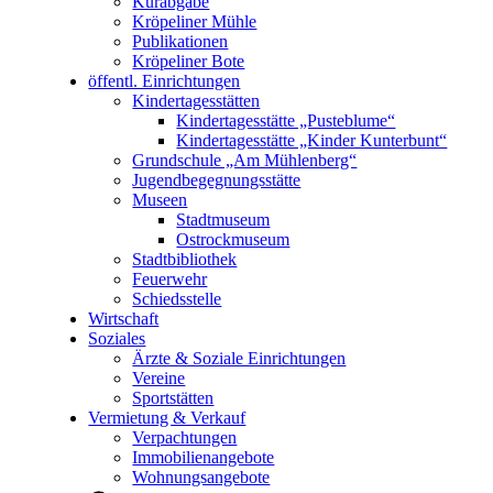
Kurabgabe
Kröpeliner Mühle
Publikationen
Kröpeliner Bote
öffentl. Einrichtungen
Kindertagesstätten
Kindertagesstätte „Pusteblume“
Kindertagesstätte „Kinder Kunterbunt“
Grundschule „Am Mühlenberg“
Jugendbegegnungsstätte
Museen
Stadtmuseum
Ostrockmuseum
Stadtbibliothek
Feuerwehr
Schiedsstelle
Wirtschaft
Soziales
Ärzte & Soziale Einrichtungen
Vereine
Sportstätten
Vermietung & Verkauf
Verpachtungen
Immobilienangebote
Wohnungsangebote