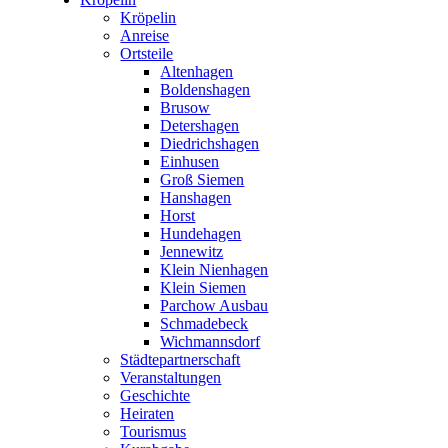
Kröpelin
Anreise
Ortsteile
Altenhagen
Boldenshagen
Brusow
Detershagen
Diedrichshagen
Einhusen
Groß Siemen
Hanshagen
Horst
Hundehagen
Jennewitz
Klein Nienhagen
Klein Siemen
Parchow Ausbau
Schmadebeck
Wichmannsdorf
Städtepartnerschaft
Veranstaltungen
Geschichte
Heiraten
Tourismus