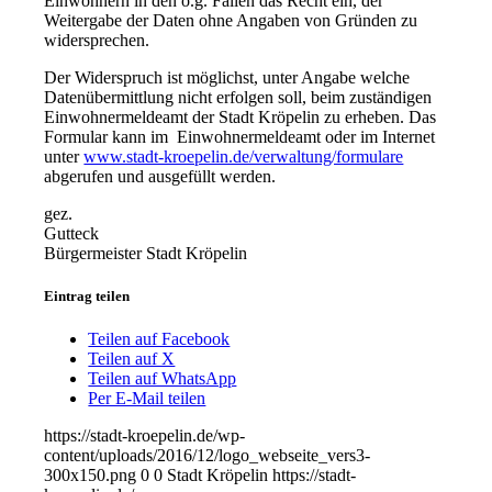
Einwohnern in den o.g. Fällen das Recht ein, der
Weitergabe der Daten ohne Angaben von Gründen zu
widersprechen.
Der Widerspruch ist möglichst, unter Angabe welche
Datenübermittlung nicht erfolgen soll, beim zuständigen
Einwohnermeldeamt der Stadt Kröpelin zu erheben. Das
Formular kann im Einwohnermeldeamt oder im Internet
unter
www.stadt-kroepelin.de/verwaltung/formulare
abgerufen und ausgefüllt werden.
gez.
Gutteck
Bürgermeister Stadt Kröpelin
Eintrag teilen
Teilen auf Facebook
Teilen auf X
Teilen auf WhatsApp
Per E-Mail teilen
https://stadt-kroepelin.de/wp-
content/uploads/2016/12/logo_webseite_vers3-
300x150.png
0
0
Stadt Kröpelin
https://stadt-