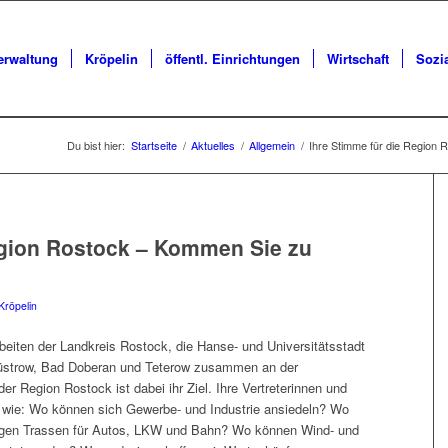
erwaltung
Kröpelin
öffentl. Einrichtungen
Wirtschaft
Sozi
Du bist hier:
Startseite
/
Aktuelles
/
Allgemein
/
Ihre Stimme für die Region 
egion Rostock – Kommen Sie zu
!
Kröpelin
eiten der Landkreis Rostock, die Hanse- und Universitätsstadt
Güstrow, Bad Doberan und Teterow zusammen an der
er Region Rostock ist dabei ihr Ziel. Ihre Vertreterinnen und
n wie: Wo können sich Gewerbe- und Industrie ansiedeln? Wo
gen Trassen für Autos, LKW und Bahn? Wo können Wind- und