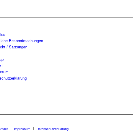
lles
tliche Bekanntmachungen
echt / Satzungen
ap
kt
essum
schutzerklärung
ntakt
Impressum
Datenschutzerklärung