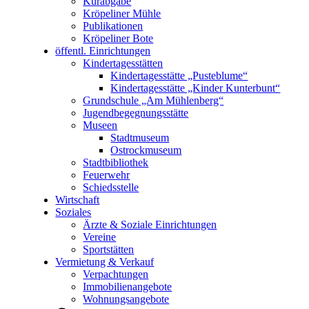
Kurabgabe
Kröpeliner Mühle
Publikationen
Kröpeliner Bote
öffentl. Einrichtungen
Kindertagesstätten
Kindertagesstätte „Pusteblume“
Kindertagesstätte „Kinder Kunterbunt“
Grundschule „Am Mühlenberg“
Jugendbegegnungsstätte
Museen
Stadtmuseum
Ostrockmuseum
Stadtbibliothek
Feuerwehr
Schiedsstelle
Wirtschaft
Soziales
Ärzte & Soziale Einrichtungen
Vereine
Sportstätten
Vermietung & Verkauf
Verpachtungen
Immobilienangebote
Wohnungsangebote