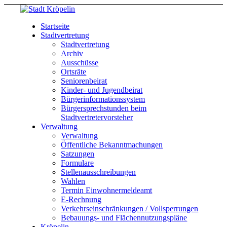
Startseite
Stadtvertretung
Stadtvertretung
Archiv
Ausschüsse
Ortsräte
Seniorenbeirat
Kinder- und Jugendbeirat
Bürgerinformationssystem
Bürgersprechstunden beim
Stadtvertretervorsteher
Verwaltung
Verwaltung
Öffentliche Bekanntmachungen
Satzungen
Formulare
Stellenausschreibungen
Wahlen
Termin Einwohnermeldeamt
E-Rechnung
Verkehrseinschränkungen / Vollsperrungen
Bebauungs- und Flächennutzungspläne
Kröpelin