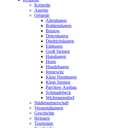
Kröpelin
Anreise
Ortsteile
Altenhagen
Boldenshagen
Brusow
Detershagen
Diedrichshagen
Einhusen
Groß Siemen
Hanshagen
Horst
Hundehagen
Jennewitz
Klein Nienhagen
Klein Siemen
Parchow Ausbau
Schmadebeck
Wichmannsdorf
Städtepartnerschaft
Veranstaltungen
Geschichte
Heiraten
Tourismus