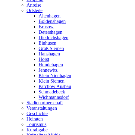
Anreise
Ortsteile
Altenhagen
Boldenshagen
Brusow
Detershagen
Diedrichshagen
Einhusen
Groß Siemen
Hanshagen
Horst
Hundehagen
Jennewitz
Klein Nienhagen
Klein Siemen
Parchow Ausbau
Schmadebeck
Wichmannsdorf
Städtepartnerschaft
Veranstaltungen
Geschichte
Heiraten
Tourismus
Kurabgabe