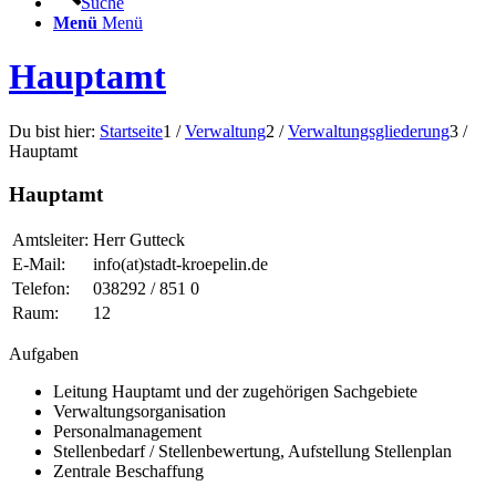
Suche
Menü
Menü
Hauptamt
Du bist hier:
Startseite
1
/
Verwaltung
2
/
Verwaltungsgliederung
3
/
Hauptamt
Hauptamt
Amtsleiter:
Herr Gutteck
E-Mail:
info(at)stadt-kroepelin.de
Telefon:
038292 / 851 0
Raum:
12
Aufgaben
Leitung Hauptamt und der zugehörigen Sachgebiete
Verwaltungsorganisation
Personalmanagement
Stellenbedarf / Stellenbewertung, Aufstellung Stellenplan
Zentrale Beschaffung