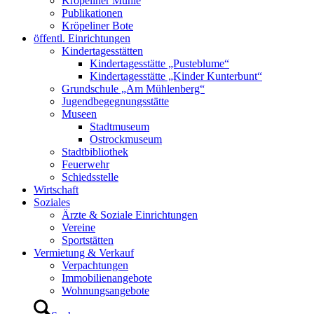
Kröpeliner Mühle
Publikationen
Kröpeliner Bote
öffentl. Einrichtungen
Kindertagesstätten
Kindertagesstätte „Pusteblume“
Kindertagesstätte „Kinder Kunterbunt“
Grundschule „Am Mühlenberg“
Jugendbegegnungsstätte
Museen
Stadtmuseum
Ostrockmuseum
Stadtbibliothek
Feuerwehr
Schiedsstelle
Wirtschaft
Soziales
Ärzte & Soziale Einrichtungen
Vereine
Sportstätten
Vermietung & Verkauf
Verpachtungen
Immobilienangebote
Wohnungsangebote