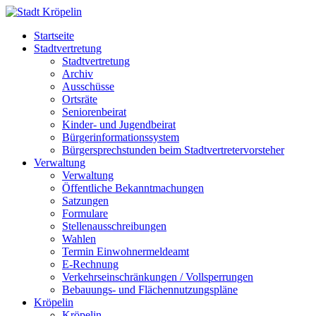
Startseite
Stadtvertretung
Stadtvertretung
Archiv
Ausschüsse
Ortsräte
Seniorenbeirat
Kinder- und Jugendbeirat
Bürgerinformationssystem
Bürgersprechstunden beim Stadtvertretervorsteher
Verwaltung
Verwaltung
Öffentliche Bekanntmachungen
Satzungen
Formulare
Stellenausschreibungen
Wahlen
Termin Einwohnermeldeamt
E-Rechnung
Verkehrseinschränkungen / Vollsperrungen
Bebauungs- und Flächennutzungspläne
Kröpelin
Kröpelin