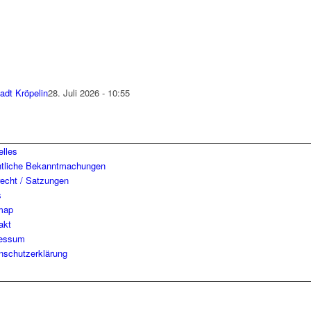
adt Kröpelin
28. Juli 2026 - 10:55
elles
ntliche Bekanntmachungen
recht / Satzungen
s
map
akt
essum
nschutzerklärung