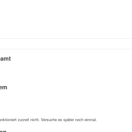
eamt
tem
unktioniert zurzeit nicht. Versuche es später noch einmal.
en