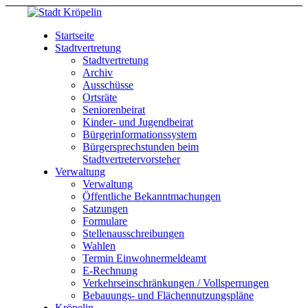
Startseite
Stadtvertretung
Stadtvertretung
Archiv
Ausschüsse
Ortsräte
Seniorenbeirat
Kinder- und Jugendbeirat
Bürgerinformationssystem
Bürgersprechstunden beim
Stadtvertretervorsteher
Verwaltung
Verwaltung
Öffentliche Bekanntmachungen
Satzungen
Formulare
Stellenausschreibungen
Wahlen
Termin Einwohnermeldeamt
E-Rechnung
Verkehrseinschränkungen / Vollsperrungen
Bebauungs- und Flächennutzungspläne
Kröpelin