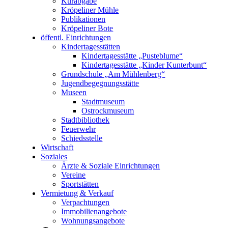
Kurabgabe
Kröpeliner Mühle
Publikationen
Kröpeliner Bote
öffentl. Einrichtungen
Kindertagesstätten
Kindertagesstätte „Pusteblume“
Kindertagesstätte „Kinder Kunterbunt“
Grundschule „Am Mühlenberg“
Jugendbegegnungsstätte
Museen
Stadtmuseum
Ostrockmuseum
Stadtbibliothek
Feuerwehr
Schiedsstelle
Wirtschaft
Soziales
Ärzte & Soziale Einrichtungen
Vereine
Sportstätten
Vermietung & Verkauf
Verpachtungen
Immobilienangebote
Wohnungsangebote