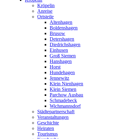
Kröpelin
Anreise
Ortsteile
Altenhagen
Boldenshagen
Brusow
Detershagen
Diedrichshagen
Einhusen
Groß Siemen
Hanshagen
Horst
Hundehagen
Jennewitz
Klein Nienhagen
Klein Siemen
Parchow Ausbau
Schmadebeck
Wichmannsdorf
Städtepartnerschaft
Veranstaltungen
Geschichte
Heiraten
Tourismus