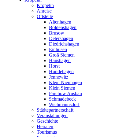
Kröpelin
Anreise
Ortsteile
Altenhagen
Boldenshagen
Brusow
Detershagen
Diedrichshagen
Einhusen
Groß Siemen
Hanshagen
Horst
Hundehagen
Jennewitz
Klein Nienhagen
Klein Siemen
Parchow Ausbau
Schmadebeck
Wichmannsdorf
Städtepartnerschaft
Veranstaltungen
Geschichte
Heiraten
Tourismus