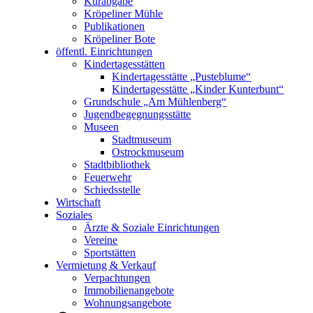
Kurabgabe
Kröpeliner Mühle
Publikationen
Kröpeliner Bote
öffentl. Einrichtungen
Kindertagesstätten
Kindertagesstätte „Pusteblume“
Kindertagesstätte „Kinder Kunterbunt“
Grundschule „Am Mühlenberg“
Jugendbegegnungsstätte
Museen
Stadtmuseum
Ostrockmuseum
Stadtbibliothek
Feuerwehr
Schiedsstelle
Wirtschaft
Soziales
Ärzte & Soziale Einrichtungen
Vereine
Sportstätten
Vermietung & Verkauf
Verpachtungen
Immobilienangebote
Wohnungsangebote