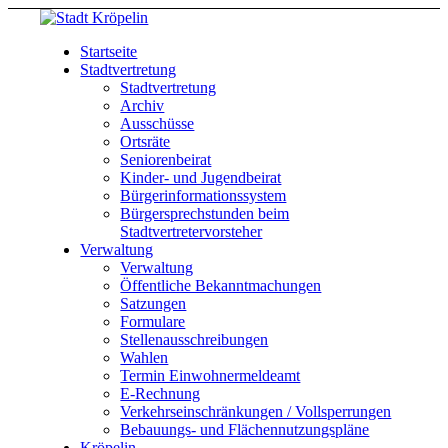
Startseite
Stadtvertretung
Stadtvertretung
Archiv
Ausschüsse
Ortsräte
Seniorenbeirat
Kinder- und Jugendbeirat
Bürgerinformationssystem
Bürgersprechstunden beim
Stadtvertretervorsteher
Verwaltung
Verwaltung
Öffentliche Bekanntmachungen
Satzungen
Formulare
Stellenausschreibungen
Wahlen
Termin Einwohnermeldeamt
E-Rechnung
Verkehrseinschränkungen / Vollsperrungen
Bebauungs- und Flächennutzungspläne
Kröpelin