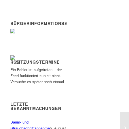
BÜRGERINFORMATIONSSYSTEM
SITZUNGSTERMINE
Ein Fehler ist aufgetreten – der
Feed funktioniert zurzeit nicht.
Versuche es später noch einmal.
LETZTE
BEKANNTMACHUNGEN
Baum- und
Be
Strauchschnittannahme
5. August