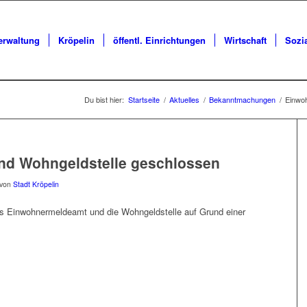
erwaltung
Kröpelin
öffentl. Einrichtungen
Wirtschaft
Sozi
Du bist hier:
Startseite
/
Aktuelles
/
Bekanntmachungen
/
Einwo
d Wohngeldstelle geschlossen
von
Stadt Kröpelin
as Einwohnermeldeamt und die Wohngeldstelle auf Grund einer