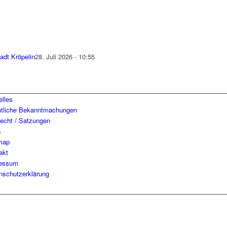
adt Kröpelin
28. Juli 2026 - 10:55
elles
ntliche Bekanntmachungen
recht / Satzungen
s
map
akt
essum
nschutzerklärung