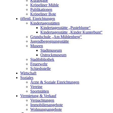
Kurabgabe
Kröpeliner Mühle
Publikationen
Kröpeliner Bote
öffentl. Einrichtungen
Kindertagesstätten
Kindertagesstätte „Pusteblume“
Kindertagesstätte „Kinder Kunterbunt“
Grundschule „Am Mühlenberg“
Jugendbegegnungsstätte
Museen
Stadtmuseum
Ostrockmuseum
Stadtbibliothek
Feuerwehr
Schiedsstelle
Wirtschaft
Soziales
Ärzte & Soziale Einrichtungen
Vereine
Sportstätten
Vermietung & Verkauf
Verpachtungen
Immobilienangebote
Wohnungsangebote