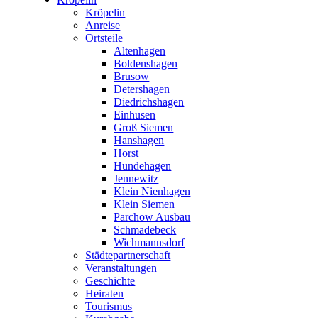
Kröpelin
Anreise
Ortsteile
Altenhagen
Boldenshagen
Brusow
Detershagen
Diedrichshagen
Einhusen
Groß Siemen
Hanshagen
Horst
Hundehagen
Jennewitz
Klein Nienhagen
Klein Siemen
Parchow Ausbau
Schmadebeck
Wichmannsdorf
Städtepartnerschaft
Veranstaltungen
Geschichte
Heiraten
Tourismus