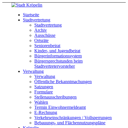
Startseite
Stadtvertretung
Stadtvertretung
Archiv
Ausschüsse
Ortsräte
Seniorenbeirat
Kinder- und Jugendbeirat
Bürgerinformationssystem
Bürgersprechstunden beim
Stadtvertretervorsteher
Verwaltung
Verwaltung
Öffentliche Bekanntmachungen
Satzungen
Formulare
Stellenausschreibungen
Wahlen
Termin Einwohnermeldeamt
E-Rechnung
Verkehrseinschränkungen / Vollsperrungen
Bebauungs- und Flächennutzungspläne
Kröpelin